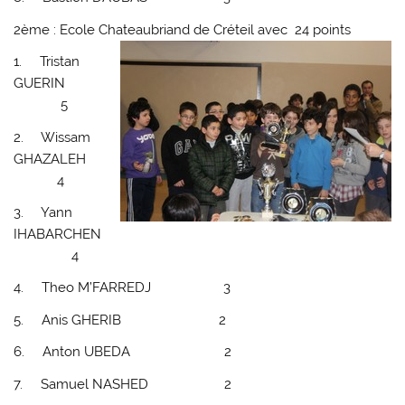
2ème : Ecole Chateaubriand
de Créteil avec 24 points
1. Tristan
GUERIN
5
2. Wissam
GHAZALEH
4
3. Yann
IHABARCHEN
4
4. Theo M’FARREDJ 3
5. Anis GHERIB 2
6. Anton UBEDA 2
7. Samuel NASHED 2