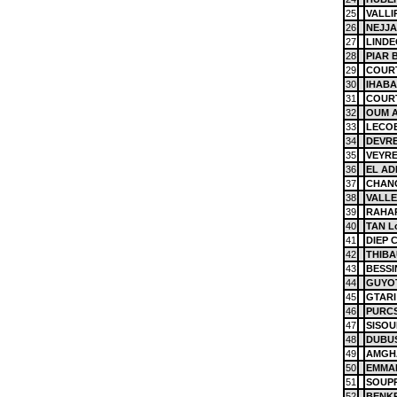
25
VALLI
26
NEJJA
27
LINDE
28
PIAR B
29
COURT
30
IHABA
31
COURT
32
OUM A
33
LECOE
34
DEVRE
35
VEYRE
36
EL AD
37
CHANG
38
VALLE
39
RAHAR
40
TAN L
41
DIEP C
42
THIBA
43
BESSIN
44
GUYOT
45
GTARI 
46
PURCS
47
SISO
48
DUBUS
49
AMGHA
50
EMMAN
51
SOUP
52
BENKR