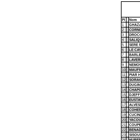
Pl
Nom
1
GHAZA
2
CORNE
3
DROC
4
SALIQ
5
SERE N
6
LE CA
7
BARLE
8
LAVER
9
NEMOU
10
MAUFR
11
PIAR 
12
SORAC
13
DUGIM
14
CHAPO
15
DJEFF
16
EUSTA
17
ALVES
18
COHEN
19
CUCIN
20
YACOU
21
COUPE
22
BENAD
23
SISOU
24
HUBER