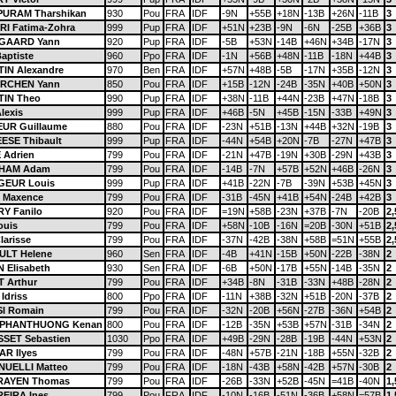
PURAM Tharshikan
930
Pou
FRA
IDF
-9N
+55B
+18N
-13B
+26N
-11B
3
RI Fatima-Zohra
999
Pup
FRA
IDF
+51N
+23B
-9N
-6N
-25B
+36B
3
GAARD Yann
920
Pup
FRA
IDF
-5B
+53N
-14B
+46N
+34B
-17N
3
aptiste
960
Ppo
FRA
IDF
-1N
+56B
+48N
-11B
-18N
+44B
3
IN Alexandre
970
Ben
FRA
IDF
+57N
+48B
-5B
-17N
+35B
-12N
3
RCHEN Yann
850
Pou
FRA
IDF
+15B
-12N
-24B
-35N
+40B
+50N
3
IN Theo
990
Pup
FRA
IDF
+38N
-11B
+44N
-23B
+47N
-18B
3
lexis
999
Pup
FRA
IDF
+46B
-5N
+45B
-15N
-33B
+49N
3
UR Guillaume
880
Pou
FRA
IDF
-23N
+51B
-13N
+44B
+32N
-19B
3
ESE Thibault
999
Pup
FRA
IDF
-44N
+54B
+20N
-7B
-27N
+47B
3
 Adrien
799
Pou
FRA
IDF
-21N
+47B
-19N
+30B
-29N
+43B
3
HAM Adam
799
Pou
FRA
IDF
-14B
-7N
+57B
+52N
+46B
-26N
3
EUR Louis
999
Pup
FRA
IDF
+41B
-22N
-7B
-39N
+53B
+45N
3
 Maxence
799
Pou
FRA
IDF
-31B
-45N
+41B
+54N
-24B
+42B
3
Y Fanilo
920
Pou
FRA
IDF
=19N
+58B
-23N
+37B
-7N
-20B
2,
ouis
799
Pou
FRA
IDF
+58N
-10B
-16N
=20B
-30N
+51B
2,
larisse
799
Pou
FRA
IDF
-37N
-42B
-38N
+58B
=51N
+55B
2,
ULT Helene
960
Sen
FRA
IDF
-4B
+41N
-15B
+50N
-22B
-38N
2
 Elisabeth
930
Sen
FRA
IDF
-6B
+50N
-17B
+55N
-14B
-35N
2
 Arthur
799
Pou
FRA
IDF
+34B
-8N
-31B
-33N
+48B
-28N
2
Idriss
800
Ppo
FRA
IDF
-11N
+38B
-32N
+51B
-20N
-37B
2
I Romain
799
Pou
FRA
IDF
-32N
-20B
+56N
-27B
-36N
+54B
2
UPHANTHUONG Kenan
800
Pou
FRA
IDF
-12B
-35N
+53B
+57N
-31B
-34N
2
SET Sebastien
1030
Ppo
FRA
IDF
+49B
-29N
-28B
-19B
-44N
+53N
2
R Ilyes
799
Pou
FRA
IDF
-48N
+57B
-21N
-18B
+55N
-32B
2
UELLI Matteo
799
Pou
FRA
IDF
-18N
-43B
+58N
-42B
+57N
-30B
2
RAYEN Thomas
799
Pou
FRA
IDF
-26B
-33N
+52B
-45N
=41B
-40N
1,
EIRA Ines
799
Pou
FRA
IDF
-10N
-16B
-51N
-36B
+58N
=57B
1,