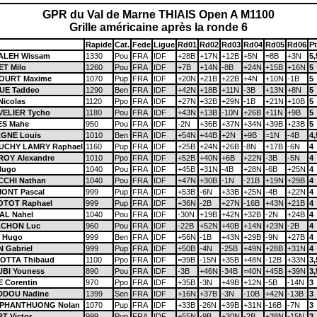
GPR du Val de Marne THIAIS Open A M1100
Grille américaine après la ronde 6
Rapide
Cat.
Fede
Ligue
Rd01
Rd02
Rd03
Rd04
Rd05
Rd06
Pt
LEH Wissam
1330
Pou
FRA
IDF
+28B
+17N
+12B
+5N
=8B
+3N
5,
T Milo
1260
Pou
FRA
IDF
+7B
+14N
-8B
+24N
+15B
+16N
5
OURT Maxime
1070
Pup
FRA
IDF
+20N
+21B
+22B
+4N
+10N
-1B
5
UE Taddeo
1290
Ben
FRA
IDF
+42N
+18B
+11N
-3B
+13N
+8N
5
icolas
1120
Ppo
FRA
IDF
+27N
+32B
+29N
-1B
+21N
+10B
5
VELIER Tycho
1180
Pou
FRA
IDF
+43N
+13B
-10N
+26B
+11N
+9B
5
S Mahe
950
Pou
FRA
IDF
-2N
+36B
+37N
+34N
+39B
+23B
5
GNE Louis
1010
Ben
FRA
IDF
+54N
+44B
+2N
+9B
=1N
-4B
4,
CHY LAMRY Raphael
1160
Pup
FRA
IDF
+25B
+24N
+26B
-8N
+17B
-6N
4
OY Alexandre
1010
Ppo
FRA
IDF
+52B
+40N
+6B
+22N
-3B
-5N
4
Hugo
1040
Pou
FRA
IDF
+45B
+31N
-4B
+28N
-6B
+25N
4
CHI Nathan
1040
Pou
FRA
IDF
+47N
+30B
-1N
-21B
+19N
+29B
4
ONT Pascal
999
Pup
FRA
IDF
+53B
-6N
+33B
+25N
-4B
+22N
4
TOT Raphael
999
Pup
FRA
IDF
+36N
-2B
+27N
-16B
+43N
+21B
4
AL Nahel
1040
Pou
FRA
IDF
-30N
+19B
+42N
+32B
-2N
+24B
4
CHON Luc
960
Pou
FRA
IDF
-22B
+52N
+40B
+14N
+23N
-2B
4
 Hugo
999
Ben
FRA
IDF
+56N
-1B
+43N
+29B
-9N
+27B
4
 Gabriel
999
Pup
FRA
IDF
+50B
-4N
-25B
+49N
+28B
+31N
4
OTTA Thibaud
1100
Ppo
FRA
IDF
=39B
-15N
+35B
+48N
-12B
+33N
3,
BI Youness
890
Pou
FRA
IDF
-3B
+46N
-34B
=40N
+45B
+39N
3,
 Corentin
970
Ppo
FRA
IDF
+35B
-3N
+49B
+12N
-5B
-14N
3
DOU Nadine
1399
Sen
FRA
IDF
+16N
+37B
-3N
-10B
+42N
-13B
3
PHANTHUONG Nolan
1070
Pup
FRA
IDF
+33B
-26N
+39B
+31N
-16B
-7N
3
T Victor
999
Pup
FRA
IDF
+55N
-9B
+30N
-2B
+38N
-15N
3