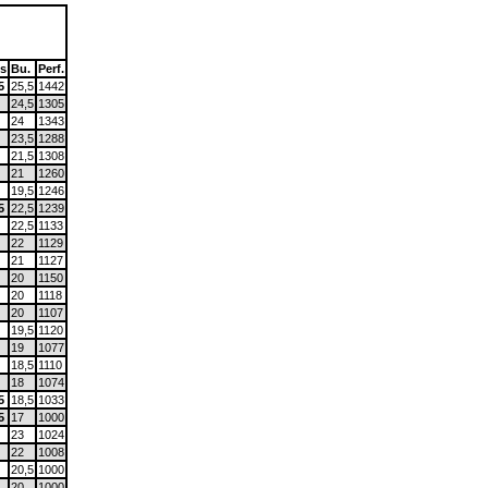
s
Bu.
Perf.
5
25,5
1442
24,5
1305
24
1343
23,5
1288
21,5
1308
21
1260
19,5
1246
5
22,5
1239
22,5
1133
22
1129
21
1127
20
1150
20
1118
20
1107
19,5
1120
19
1077
18,5
1110
18
1074
5
18,5
1033
5
17
1000
23
1024
22
1008
20,5
1000
20
1000