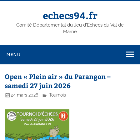
Skip
to
content
echecs94.fr
Comité Départemental du Jeu d'Echecs du Val de
Marne
MENU
Open « Plein air » du Parangon –
samedi 27 juin 2026
24 mars 2026
Tournois