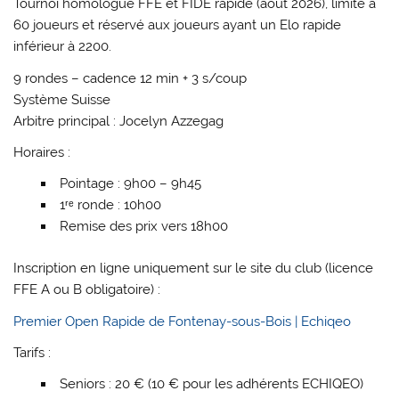
Tournoi homologué FFE et FIDE rapide (août 2026), limité à
60 joueurs et réservé aux joueurs ayant un Elo rapide
inférieur à 2200.
9 rondes – cadence 12 min + 3 s/coup
Système Suisse
Arbitre principal : Jocelyn Azzegag
Horaires :
Pointage : 9h00 – 9h45
1ʳᵉ ronde : 10h00
Remise des prix vers 18h00
Inscription en ligne uniquement sur le site du club (licence
FFE A ou B obligatoire) :
Premier Open Rapide de Fontenay-sous-Bois | Echiqeo
Tarifs :
Seniors : 20 € (10 € pour les adhérents ECHIQEO)