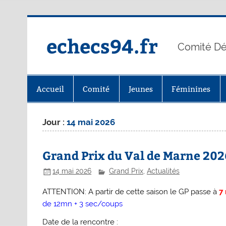
Skip
to
content
echecs94.fr
Comité Dé
Accueil
Comité
Jeunes
Féminines
Jour :
14 mai 2026
Grand Prix du Val de Marne 2026
14 mai 2026
Grand Prix
,
Actualités
ATTENTION: A partir de cette saison le GP passe à
7
de 12mn + 3 sec/coups
Date de la rencontre :