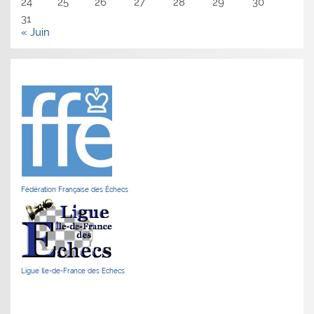
24
25
26
27
28
29
30
31
« Juin
Fédération Française des Échecs
Ligue Ile-de-France des Echecs