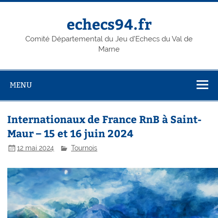
Skip
to
content
echecs94.fr
Comité Départemental du Jeu d'Echecs du Val de
Marne
MENU
Internationaux de France RnB à Saint-
Maur – 15 et 16 juin 2024
12 mai 2024
Tournois