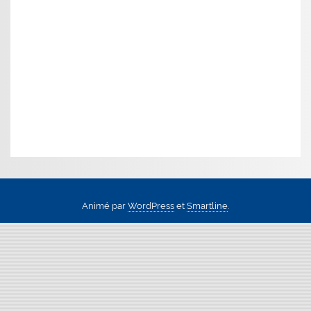
Animé par
WordPress
et
Smartline
.