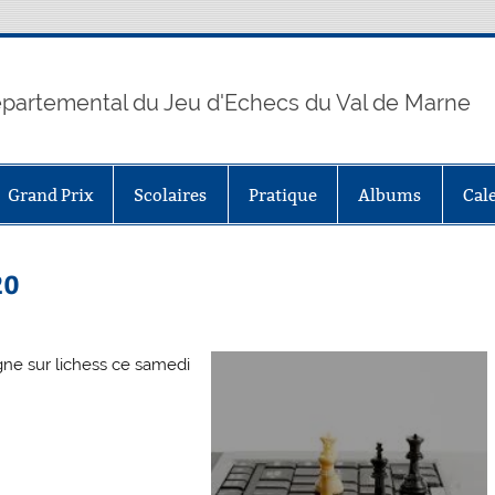
partemental du Jeu d'Echecs du Val de Marne
Grand Prix
Scolaires
Pratique
Albums
Cal
20
gne sur lichess ce samedi