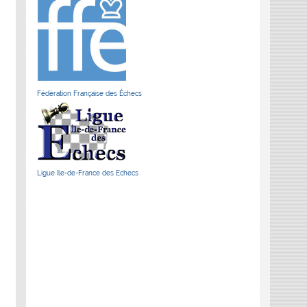
Fédération Française des Échecs
Ligue Ile-de-France des Echecs