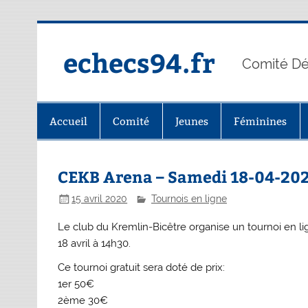
Skip
to
content
echecs94.fr
Comité Dé
Accueil
Comité
Jeunes
Féminines
CEKB Arena – Samedi 18-04-20
15 avril 2020
Tournois en ligne
Le club du Kremlin-Bicêtre organise un tournoi en li
18 avril à 14h30.
Ce tournoi gratuit sera doté de prix:
1er 50€
2ème 30€