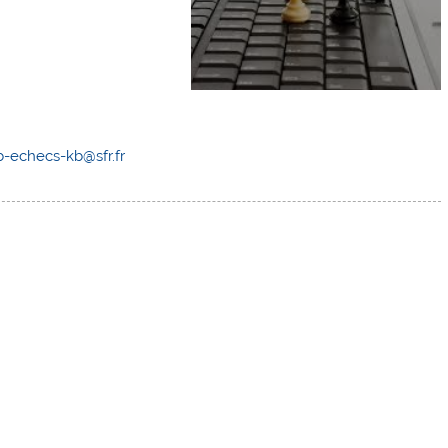
b-echecs-kb@sfr.fr