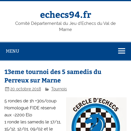
Skip
to
content
echecs94.fr
Comité Départemental du Jeu d'Echecs du Val de
Marne
MENU
13eme tournoi des 5 samedis du
Perreux sur Marne
20 octobre 2018
Tournois
5 rondes de 1h +30s/coup
Homologué FIDE réservé
aux -2200 Elo
1 ronde les samedis le 17/11,
15/12, 12/01, 09/02 et le