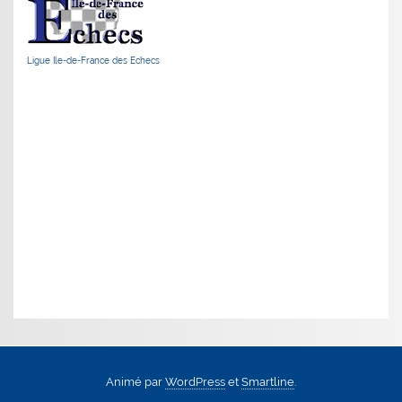
Ligue Ile-de-France des Echecs
Animé par
WordPress
et
Smartline
.