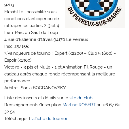
9/03
Flexibilité : possibilité sous
conditions d’anticiper ou de
rattraper les parties 2, 3 et 4
Lieu: Parc du Saut du Loup
4 rue d’Estienne d’Orves 94170 Le Perreux
Insc. 25/15€
3 Vainqueurs de tournoi : Expert (<2200) – Club (<1600) –
Espoir (<1300)
Victoire = 3 pts et Nulle = 1 pt.Animation Fil Rouge = un
cadeau après chaque ronde récompensant la meilleure
performance !
Arbitre : Sonia BOGDANOVSKY
Liste des inscrits et détails sur le
site du club
.
Renseignements/Inscription
Martine ROBERT
au 06 67 60
32 54
Télécharger L’
affiche du tournoi