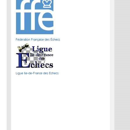
Fédération Française des Échecs
Ligue Ile-de-France des Echecs