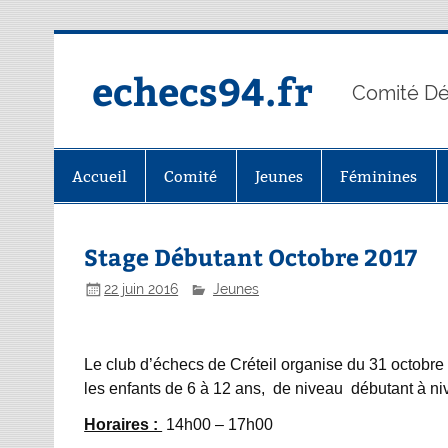
Skip
to
content
echecs94.fr
Comité Dé
Accueil
Comité
Jeunes
Féminines
Stage Débutant Octobre 2017
22 juin 2016
Jeunes
Le club d’échecs de Créteil organise du 31 octobr
les enfants de 6 à 12 ans, de niveau débutant à ni
Horaires :
14h00 – 17h00