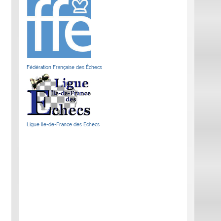
Fédération Française des Échecs
Ligue Ile-de-France des Echecs