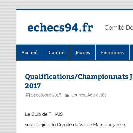
Skip
to
content
echecs94.fr
Comité Dé
Accueil
Comité
Jeunes
Féminines
Qualifications/Championnats J
2017
13 octobre 2016
Jeunes
,
Actualités
Le Club de THIAIS
sous l’égide du Comité du Val de Marne organise: