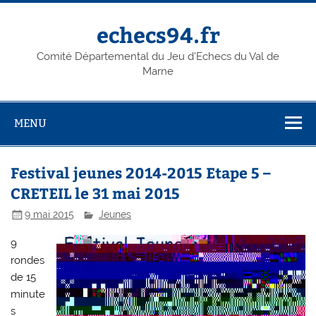
Skip
to
content
echecs94.fr
Comité Départemental du Jeu d'Echecs du Val de
Marne
MENU
Festival jeunes 2014-2015 Etape 5 –
CRETEIL le 31 mai 2015
9 mai 2015
Jeunes
9
rondes
de 15
minute
s