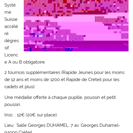
Systè
me
Suisse
accélé
ré
dégres
sif.
Licenc
e A ou B obligatoire.
2 tournois supplémentaires (Rapide Jeunes pour les moins
de 12 ans et moins de 1200 et Rapide de Créteil pour les
cadets et plus).
Une médaille offerte à chaque pupille, poussin et petit
poussin.
Insc. : 12€ (20€ sur place).
Lieu: Salle Georges DUHAMEL, 7 av. Georges Duhamel-
94000 Créteil