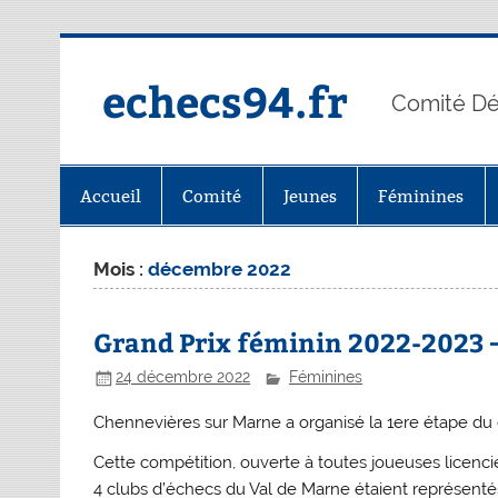
Skip
to
content
echecs94.fr
Comité Dé
Accueil
Comité
Jeunes
Féminines
Mois :
décembre 2022
Grand Prix féminin 2022-2023 –
24 décembre 2022
Féminines
Chennevières sur Marne a organisé la 1ere étape du 
Cette compétition, ouverte à toutes joueuses licenci
4 clubs d’échecs du Val de Marne étaient représenté