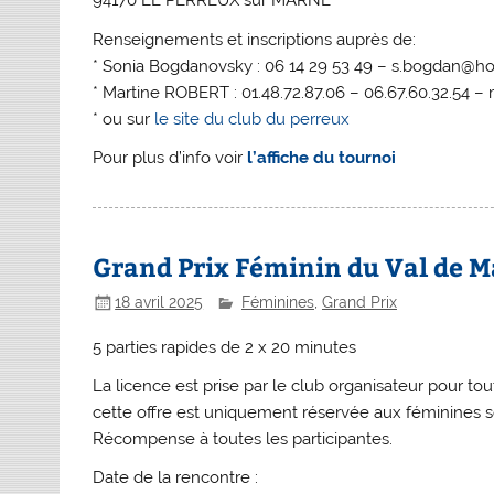
94170 LE PERREUX sur MARNE
Renseignements et inscriptions auprès de:
* Sonia Bogdanovsky : 06 14 29 53 49 – s.bogdan@hot
* Martine ROBERT : 01.48.72.87.06 – 06.67.60.32.54 
* ou sur
le site du club du perreux
Pour plus d’info voir
l’affiche du tournoi
Grand Prix Féminin du Val de M
18 avril 2025
Féminines
,
Grand Prix
5 parties rapides de 2 x 20 minutes
La licence est prise par le club organisateur pour tou
cette offre est uniquement réservée aux féminines so
Récompense à toutes les participantes.
Date de la rencontre :