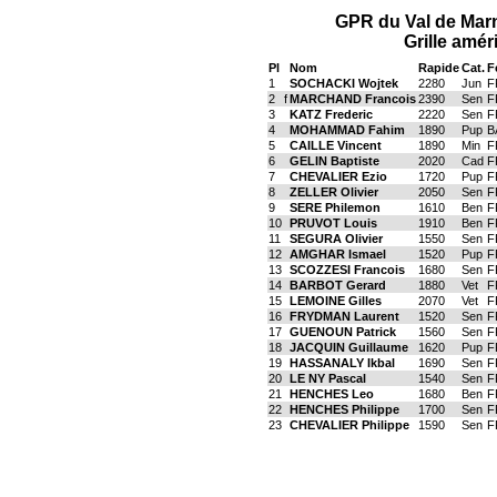
GPR du Val de Mar
Grille amér
Pl
Nom
Rapide
Cat.
F
1
SOCHACKI Wojtek
2280
Jun
F
2
f
MARCHAND Francois
2390
Sen
F
3
KATZ Frederic
2220
Sen
F
4
MOHAMMAD Fahim
1890
Pup
B
5
CAILLE Vincent
1890
Min
F
6
GELIN Baptiste
2020
Cad
F
7
CHEVALIER Ezio
1720
Pup
F
8
ZELLER Olivier
2050
Sen
F
9
SERE Philemon
1610
Ben
F
10
PRUVOT Louis
1910
Ben
F
11
SEGURA Olivier
1550
Sen
F
12
AMGHAR Ismael
1520
Pup
F
13
SCOZZESI Francois
1680
Sen
F
14
BARBOT Gerard
1880
Vet
F
15
LEMOINE Gilles
2070
Vet
F
16
FRYDMAN Laurent
1520
Sen
F
17
GUENOUN Patrick
1560
Sen
F
18
JACQUIN Guillaume
1620
Pup
F
19
HASSANALY Ikbal
1690
Sen
F
20
LE NY Pascal
1540
Sen
F
21
HENCHES Leo
1680
Ben
F
22
HENCHES Philippe
1700
Sen
F
23
CHEVALIER Philippe
1590
Sen
F