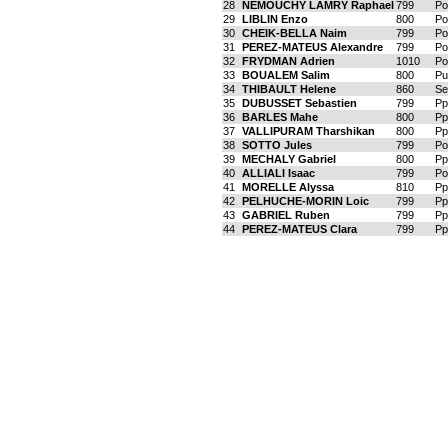
28
NEMOUCHY LAMRY Raphael
799
Po
29
LIBLIN Enzo
800
Po
30
CHEIK-BELLA Naim
799
Po
31
PEREZ-MATEUS Alexandre
799
Po
32
FRYDMAN Adrien
1010
Po
33
BOUALEM Salim
800
Pu
34
THIBAULT Helene
860
Se
35
DUBUSSET Sebastien
799
Pp
36
BARLES Mahe
800
Pp
37
VALLIPURAM Tharshikan
800
Pp
38
SOTTO Jules
799
Po
39
MECHALY Gabriel
800
Pp
40
ALLIALI Isaac
799
Po
41
MORELLE Alyssa
810
Pp
42
PELHUCHE-MORIN Loic
799
Pp
43
GABRIEL Ruben
799
Pp
44
PEREZ-MATEUS Clara
799
Pp