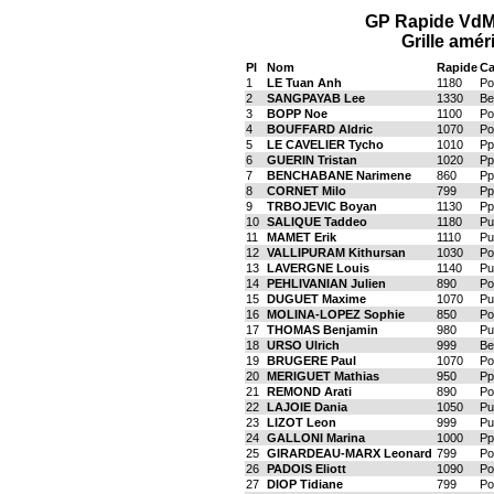
GP Rapide VdM
Grille amér
Pl
Nom
Rapide
Ca
1
LE Tuan Anh
1180
Po
2
SANGPAYAB Lee
1330
Be
3
BOPP Noe
1100
Po
4
BOUFFARD Aldric
1070
Po
5
LE CAVELIER Tycho
1010
Pp
6
GUERIN Tristan
1020
Pp
7
BENCHABANE Narimene
860
Pp
8
CORNET Milo
799
Pp
9
TRBOJEVIC Boyan
1130
Pp
10
SALIQUE Taddeo
1180
Pu
11
MAMET Erik
1110
Pu
12
VALLIPURAM Kithursan
1030
Po
13
LAVERGNE Louis
1140
Pu
14
PEHLIVANIAN Julien
890
Po
15
DUGUET Maxime
1070
Pu
16
MOLINA-LOPEZ Sophie
850
Po
17
THOMAS Benjamin
980
Pu
18
URSO Ulrich
999
Be
19
BRUGERE Paul
1070
Po
20
MERIGUET Mathias
950
Pp
21
REMOND Arati
890
Po
22
LAJOIE Dania
1050
Pu
23
LIZOT Leon
999
Pu
24
GALLONI Marina
1000
Pp
25
GIRARDEAU-MARX Leonard
799
Po
26
PADOIS Eliott
1090
Po
27
DIOP Tidiane
799
Po