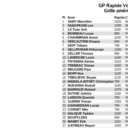
GP Rapide V
Grille amér
Pl
Nom
Rapide
C
1
SAMY Marceline
1020
B
2
SANGPAYAB Lee
1330
B
3
LE Tuan Anh
1180
P
4
BONNEAU Lucas
900
P
5
CHAHMIRIAN Armel
1100
P
6
VERCAUTRIN Khepra
940
P
7
DIOP Tidiane
799
P
8
VALLIPURAM Kithursan
1030
P
9
ZELLER Thomas
890
P
10
LAVERGNE Louis
1140
P
11
FRYDMAN Adrien
1010
P
12
TREMEAC Tristan
1060
P
13
BRUGERE Paul
1070
P
14
BOPP Noe
1100
P
15
TRBOJEVIC Boyan
1130
P
16
MABIALA-BITHET Christopher
799
P
17
RUKAVINA Rudolf
1190
B
18
BARRAUD Roland
1070
V
19
DUTHIE Juliette
1100
P
20
LARDON Quentin
799
P
21
GUERIN Tristan
1020
P
22
GARABEDIAN Lucas
799
P
23
CORNET Milo
799
P
24
SALIQUE Taddeo
1180
P
25
BOUFFLERS
999
B
26
MAMET Erik
1110
P
27
GATINEAU Mayuri
1050
P