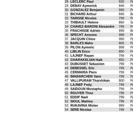
28
LECLERC Paul
920
P
29
DEBAY Aymerick
940
P
30
GONZALEZ Benjamin
999
P
31
BICHARD Arthur
840
B
32
TARISSE Nicolas
799
P
33
THIBAULT Helene
860
S
34
CHAVEZ-BARONI Alexandre
799
P
35
FRACHISSE Adrien
999
B
36
SPECHT Antoine
999
P
37
JACQUIN Chloe
950
P
38
BARLES Mahe
800
P
39
PILON Aymeric
999
P
40
LIBLIN Enzo
800
P
41
LAJNEF Rayan
799
P
42
GHARAKELIAN Haik
850
P
43
DUBUSSET Sebastien
799
P
44
DEBESSEL Eric
799
P
45
CERMARIA Piero
799
P
46
IMABARCHEN Yann
799
P
47
VALLIPURAM Tharshikan
800
P
48
LAJNEF Fedy
799
P
49
SAIDOUN Mustapha
799
P
50
ROUYER Theo
799
P
51
EDDIF Nael
799
P
52
SIOUL Mattieu
799
P
53
RUKAVINA Mislav
999
P
54
SERE Nicolas
799
P