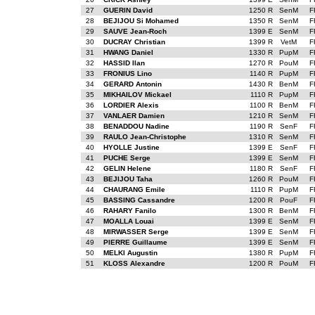
27
GUERIN David
1250 R
SenM
F
28
BEJIJOU Si Mohamed
1350 R
SenM
F
29
SAUVE Jean-Roch
1399 E
SenM
F
30
DUCRAY Christian
1399 R
VetM
F
31
HWANG Daniel
1330 R
PupM
F
32
HASSID Ilan
1270 R
PouM
F
33
FRONIUS Lino
1140 R
PupM
F
34
GERARD Antonin
1430 R
BenM
F
35
MIKHAILOV Mickael
1110 R
PupM
F
36
LORDIER Alexis
1100 R
BenM
F
37
VANLAER Damien
1210 R
SenM
F
38
BENADDOU Nadine
1190 R
SenF
F
39
RAULO Jean-Christophe
1310 R
SenM
F
40
HYOLLE Justine
1399 E
SenF
F
41
PUCHE Serge
1399 E
SenM
F
42
GELIN Helene
1180 R
SenF
F
43
BEJIJOU Taha
1260 R
PouM
F
44
CHAURANG Emile
1110 R
PupM
F
45
BASSING Cassandre
1200 R
PouF
F
46
RAHARY Fanilo
1300 R
BenM
F
47
MOALLA Louai
1399 E
SenM
F
48
MIRWASSER Serge
1399 E
SenM
F
49
PIERRE Guillaume
1399 E
SenM
F
50
MELKI Augustin
1380 R
PupM
F
51
KLOSS Alexandre
1200 R
PouM
F