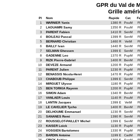
GPR du Val de 
Grille améri
Pl
Nom
Rapide
Cat.
F
1
WARNIER Yanis
1380 R
PouM
F
2
LAOUAMRI Samy
1350 R
PouM
F
3
PARENT Fabien
1410 R
SenM
F
4
BOILEAU Pascal
1399 R
SenM
F
5
BERNARD Christian
1460 R
VetM
F
6
BAILLY Ivan
1440 R
SenM
F
7
SELMAN Ghessen
1399 E
SenM
F
8
GADENNE Leo
1370 R
PupM
F
9
RIZK Pierre-Gabriel
1400 R
BenM
F
10
DEVEZE Armand
1200 R
PupM
F
11
PARENT Julien
1230 R
PupM
F
12
BENASSIS Nicola-Henri
1470 R
PupM
F
13
CHABOUB Philippe
1399 E
SenM
F
14
MIRGUET Ulysse
1180 R
PupM
F
15
BEN TORKIA Rayenn
1200 R
PupM
F
16
SIMON Adam
1340 R
BenM
F
17
VANLAER Louis
1140 R
PouM
F
18
LANTIN Jacques
1399 E
VetM
F
19
LE CAVELIER Tycho
1400 R
BenM
F
20
DELHOUME Emmanuel
1230 R
SenM
F
21
SANANES Remi
1390 R
SenM
F
22
ROUSSELOT-PAILLEY Michel
1399 E
SenM
F
23
KAISER Loick
1130 R
PupM
F
24
VOSGIEN Bartolomeo
1330 R
PupM
F
25
BARDIN Antoine
1199 E
CadM
F
26
CRICK Ashley
1399 E
SenM
F